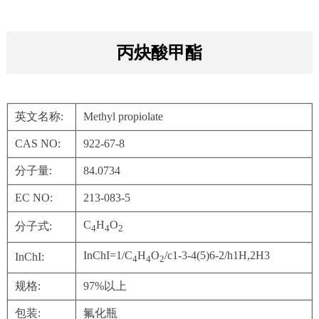
丙炔酸甲酯
英文名称:
Methyl propiolate
CAS NO:
922-67-8
分子量:
84.0734
EC NO:
213-083-5
C
H
O
分子式:
4
4
2
InChI=1/C
H
O
/c1-3-4(5)6-2/h1H,2H3
InChI:
4
4
2
规格:
97%以上
包装:
氟化瓶