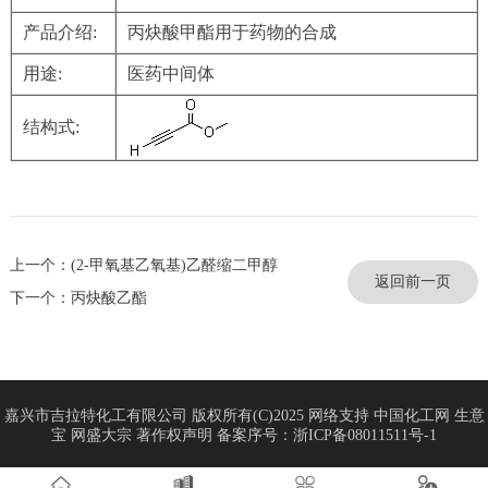
产品介绍:
丙炔酸甲酯用于药物的合成
用途:
医药中间体
结构式:
上一个：(2-甲氧基乙氧基)乙醛缩二甲醇
返回前一页
下一个：丙炔酸乙酯
嘉兴市吉拉特化工有限公司
版权所有(C)2025 网络支持
中国化工网
生意
宝
网盛大宗
著作权声明
备案序号：浙ICP备08011511号-1