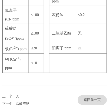
ppm
氯离子
≤100
灰份%
≤0.2
(Cl-)ppm
硫酸盐
≤100
二氧基乙酸
无
2-
(SO
)ppm
4
3+
≤20
阳离子 ppm
≤1
铁(Fe
) ppm
2+
铜 (Cu
)
≤10
ppm
上一个：无
返回前一页
下一个：乙醇酸钠